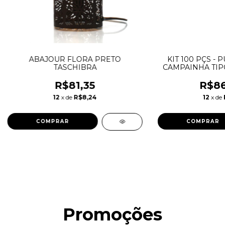
ABAJOUR FLORA PRETO
KIT 100 PÇS -
TASCHIBRA
CAMPAINHA TIP
PE
R$81,35
R$86
12
x de
R$8,24
12
x de
Promoções