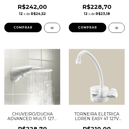
5500W LORENZETTI
7500W LORENZETTI
R$242,00
R$228,70
12
x de
R$24,52
12
x de
R$23,18
CHUVEIRO/DUCHA
TORNEIRA ELETRICA
ADVANCED MULTI 127V
LOREN EASY 4T 127V
5500W LORENZETTI
4800W LORENZETTI