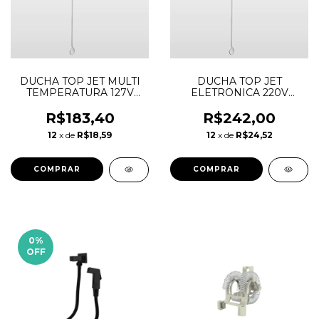
DUCHA TOP JET MULTI
DUCHA TOP JET
TEMPERATURA 127V
ELETRONICA 220V
5500W LORENZETTI
7500W LORENZETTI
R$183,40
R$242,00
12
x de
R$18,59
12
x de
R$24,52
0
%
OFF