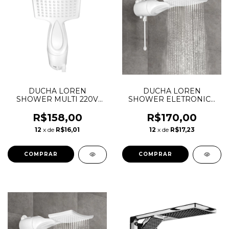
DUCHA LOREN
DUCHA LOREN
SHOWER MULTI 220V
SHOWER ELETRONICA
7500W - LORENZETTI
220V 7500W -
LORENZETTI
R$158,00
R$170,00
12
x de
R$16,01
12
x de
R$17,23