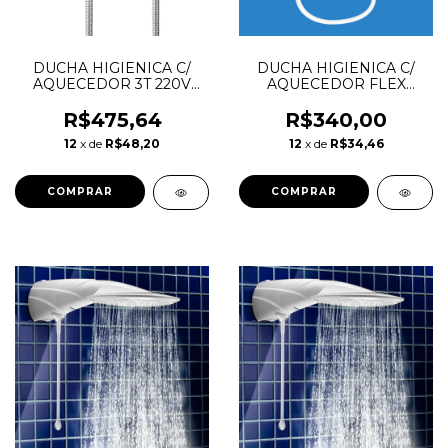
DUCHA HIGIENICA C/
DUCHA HIGIENICA C/
AQUECEDOR 3T 220V
AQUECEDOR FLEX
4300W LORENZETTI
DUCHA 127V 4000W
FAME
R$475,64
R$340,00
12
x de
R$48,20
12
x de
R$34,46