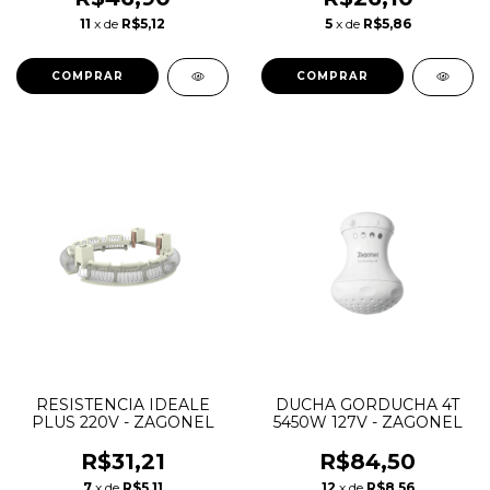
11
x de
R$5,12
5
x de
R$5,86
RESISTENCIA IDEALE
DUCHA GORDUCHA 4T
PLUS 220V - ZAGONEL
5450W 127V - ZAGONEL
R$31,21
R$84,50
7
x de
R$5,11
12
x de
R$8,56