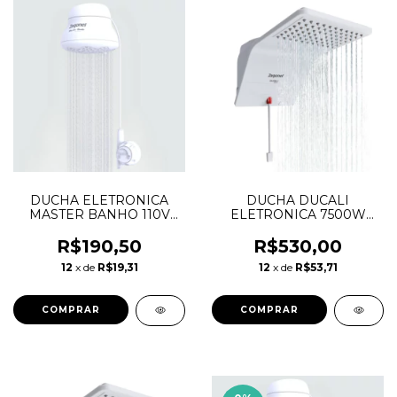
DUCHA ELETRONICA
DUCHA DUCALI
MASTER BANHO 110V
ELETRONICA 7500W
ZAGONEL 5500W
220V - ZAGONEL
R$190,50
R$530,00
12
x de
R$19,31
12
x de
R$53,71