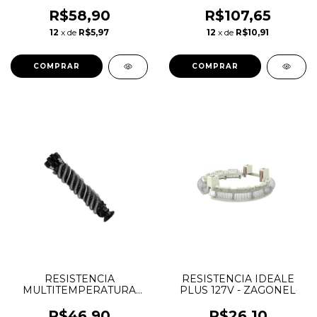
CROMADO 1/4V
ABS - SANCHEZ
SANCHEZ
R$58,90
R$107,65
12
x de
R$5,97
12
x de
R$10,91
RESISTENCIA
RESISTENCIA IDEALE
MULTITEMPERATURA
PLUS 127V - ZAGONEL
OPTIMA 8T 127V HYDRA
R$46,90
R$26,10