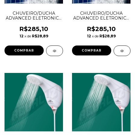
CHUVEIRO/DUCHA
CHUVEIRO/DUCHA
ADVANCED ELETRONICA
ADVANCED ELETRONICA
127V 5500W LORENZETTI
220V 7500W
LORENZETTI
R$285,10
R$285,10
12
x de
R$28,89
12
x de
R$28,89