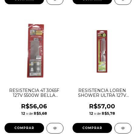
RESISTENCIA 4T 3065F
RESISTENCIA LOREN
127V 5500W BELLA
SHOWER ULTRA 127V
DUCHA ULTRA
5500W
LORENZETTI
R$56,06
R$57,00
12
x de
R$5,68
12
x de
R$5,78