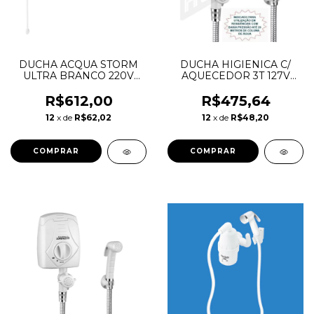
DUCHA ACQUA STORM
DUCHA HIGIENICA C/
ULTRA BRANCO 220V
AQUECEDOR 3T 127V
7800W LORENZETTI
4000W LORENZETTI
R$612,00
R$475,64
12
x de
R$62,02
12
x de
R$48,20