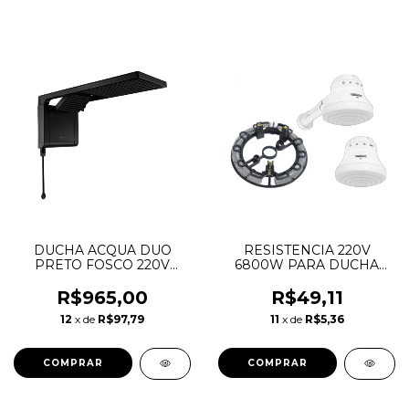
DUCHA ACQUA DUO
RESISTENCIA 220V
PRETO FOSCO 220V
6800W PARA DUCHA
7800W - LORENZETTI
FAMINHO - FAME
R$965,00
R$49,11
12
x de
R$97,79
11
x de
R$5,36