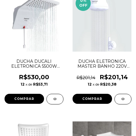
0
%
OFF
DUCHA DUCALI
DUCHA ELETRONICA
ELETRONICA 5500W
MASTER BANHO 220V
127V - ZAGONEL
ZAGONEL 6700W
R$530,00
R$201,14
R$201,14
12
x de
R$53,71
12
x de
R$20,38