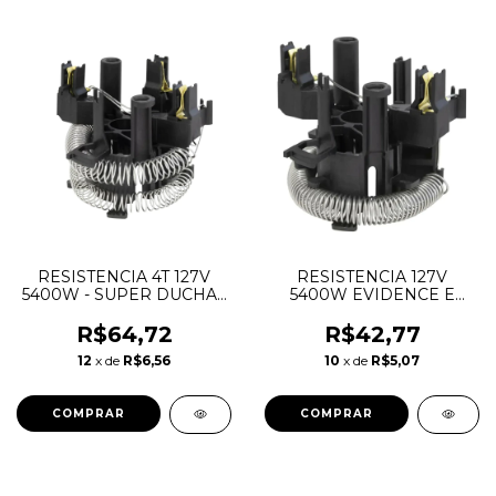
RESISTENCIA 4T 127V
RESISTENCIA 127V
5400W - SUPER DUCHA /
5400W EVIDENCE E
KIBANHO / BANHO
ELEGANCE ELETRONICA
NOSSO / EVIDENCE /
- FAME
R$64,72
R$42,77
ELEGANCE - FAME
12
x de
R$6,56
10
x de
R$5,07