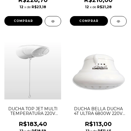
R$228,70
R$210,00
12
x de
R$23,18
12
x de
R$21,28
DUCHA TOP JET MULTI
DUCHA BELLA DUCHA
TEMPERATURA 220V
4T ULTRA 6800W 220V
7500W LORENZETTI
LORENZETTI
R$183,40
R$113,00
12
x de
R$18,59
12
x de
R$11,45