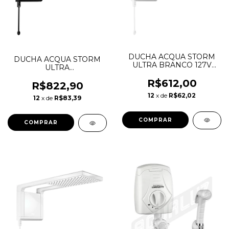
DUCHA ACQUA STORM
DUCHA ACQUA STORM
ULTRA BRANCO 127V
ULTRA
5500W LORENZETTI
BLACK/CROMADO 220V
R$612,00
7800W
R$822,90
12
x de
R$62,02
12
x de
R$83,39