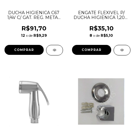
DUCHA HIGIENICA C67
ENGATE FLEXIVEL P/
1/4V C/ GAT. REG. METAL
DUCHA HIGIENICA 1,20M
SANCHEZ
SANCHEZ
R$91,70
R$35,10
12
x de
R$9,29
8
x de
R$5,10