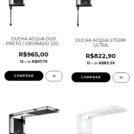
DUCHA ACQUA DUO
DUCHA ACQUA STORM
PRETO / CROMADO 220V
ULTRA
7800W LORENZETTI
BLACK/CROMADO 127V
R$965,00
5500W LORENZETTI
R$822,90
12
x de
R$97,79
12
x de
R$83,39