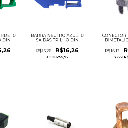
RDE 10
BARRA NEUTRO AZUL 10
CONECTOR 
O DIN
SAIDAS TRILHO DIN
BIMETALI
PIM
6,26
R$16,26
R
R$16,26
R$16,13
2
3
x de
R$5,92
3
x de
R