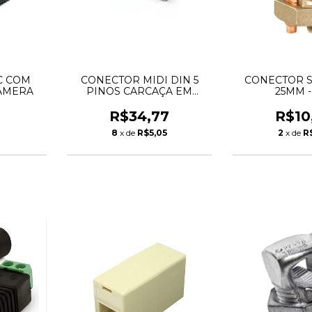
C COM
CONECTOR MIDI DIN 5
CONECTOR S
AMERA
PINOS CARCAÇA EM
25MM -
METAL NIQUELADO
R$34,77
R$10
8
x de
R$5,05
2
x de
R