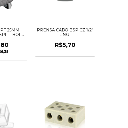
PF 25MM
PRENSA CABO BSP CZ 1/2"
PLIT BOLT
JNG
K
,80
R$5,70
$6,35