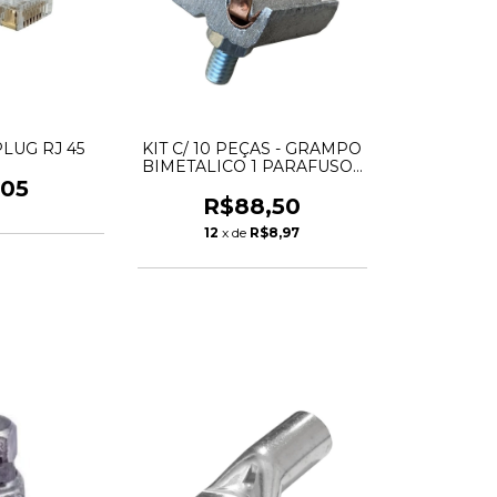
LUG RJ 45
KIT C/ 10 PEÇAS - GRAMPO
BIMETALICO 1 PARAFUSO -
10 A 50mm
,05
R$88,50
12
x de
R$8,97