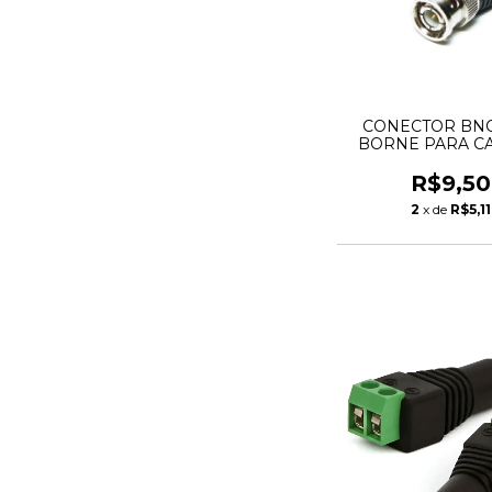
CONECTOR BN
BORNE PARA C
R$9,50
2
x de
R$5,11