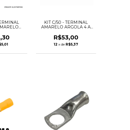
 TERMINAL
KIT C/50 - TERMINAL
AMARELO
AMARELO ARGOLA 4 A
0-6,0MM
6MM - LUKMA
,30
R$53,00
$5,01
12
x de
R$5,37