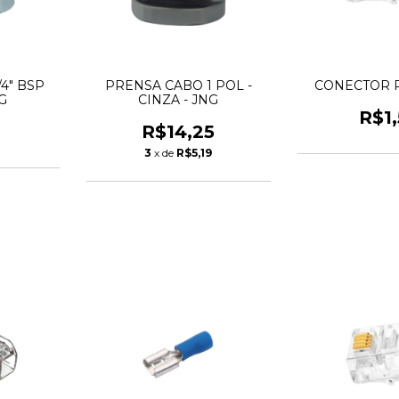
4" BSP
PRENSA CABO 1 POL -
CONECTOR P
G
CINZA - JNG
R$1
R$14,25
3
x de
R$5,19