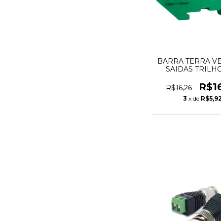
BARRA TERRA VE
SAIDAS TRILH
R$1
R$16,26
3
x de
R$5,9