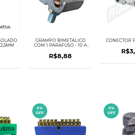
ISOLADO
GRAMPO BIMETALICO
CONECTOR P
 2,5MM
COM 1 PARAFUSO - 10 A
50mm
R$3
0
R$8,88
0
%
0
%
OFF
OFF