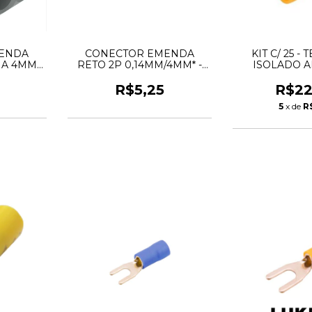
ENDA
CONECTOR EMENDA
KIT C/ 25 -
 A 4MM -
RETO 2P 0,14MM/4MM* -
ISOLADO 
WAGO
ARGOLA 4,
0
R$5,25
R$22
5
x de
R