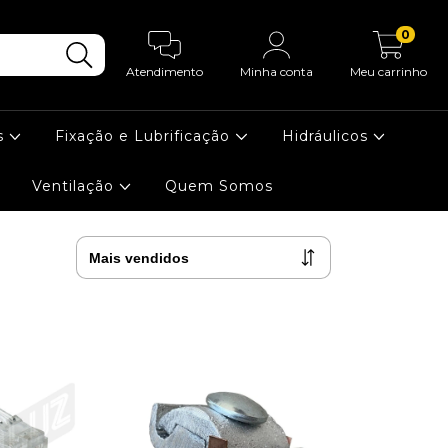
0
Atendimento
Minha conta
Meu carrinho
s
Fixação e Lubrificação
Hidráulicos
Ventilação
Quem Somos