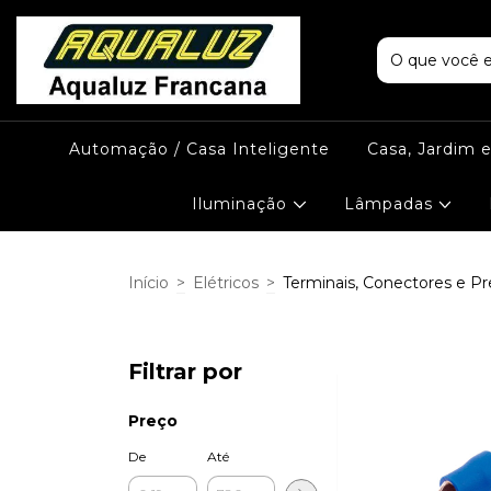
Automação / Casa Inteligente
Casa, Jardim 
Iluminação
Lâmpadas
Início
>
Elétricos
>
Terminais, Conectores e P
Filtrar por
Preço
De
Até