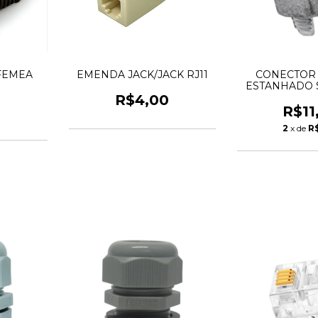
FEMEA
EMENDA JACK/JACK RJ11
CONECTOR 
ESTANHADO S
FE
R$4,00
0
R$11
2
x de
R