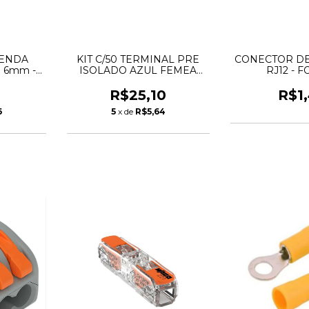
ENDA
KIT C/50 TERMINAL PRE
CONECTOR DE
 6mm -
ISOLADO AZUL FEMEA
RJ12 - 
1,5MM/2,5MM PENZEL
0
R$25,10
R$1
6
5
x de
R$5,64