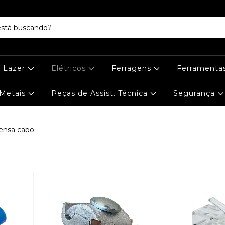
e Lazer
Elétricos
Ferragens
Ferramenta
Metais
Peças de Assist. Técnica
Segurança
rensa cabo