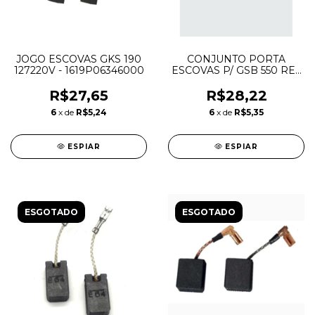
JOGO ESCOVAS GKS 190
CONJUNTO PORTA
127220V - 1619P06346000
ESCOVAS P/ GSB 550 RE -
160433605C000 - BOSCH
R$27,65
R$28,22
6
x de
R$5,24
6
x de
R$5,35
ESPIAR
ESPIAR
ESGOTADO
ESGOTADO