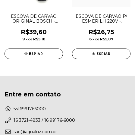
ESCOVA DE CARVAO
ESCOVA DE CARVAO P/
ORIGINAL BOSCH -
ESMERILH 220V -
1607.000.V37
N421362 - DEWALT
R$39,60
R$26,75
9
x de
R$5,18
6
x de
R$5,07
ESPIAR
ESPIAR
Entre em contato
5516991766000
16 3721-4833 / 16 99176-6000
sac@aqualuz.com.br