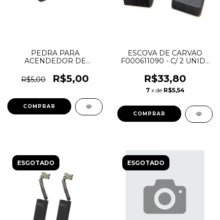
PEDRA PARA
ESCOVA DE CARVAO
ACENDEDOR DE
F000611090 - C/ 2 UNID -
MAÇARICO - VONDER
BOSCH
R$5,00
R$33,80
R$5,00
7
x de
R$5,54
ESGOTADO
ESGOTADO