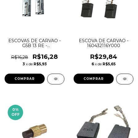
ESCOVAS DE CARVAO -
ESCOVA DE CARVAO -
G5B 13 RE -
160432116Y000
1600.A00.9VN-000 -
BOSCH
R$16,28
R$29,84
R$16,28
3
x de
R$5,93
6
x de
R$5,65
0
%
OFF