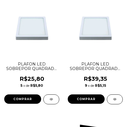
PLAFON LED
PLAFON LED
SOBREPOR QUADRADO
SOBREPOR QUADRADO
18W 4000K LYS
24W 4000K LYS
TASCHIBRA
TASCHIBRA
R$25,80
R$39,35
5
x de
R$5,80
9
x de
R$5,15