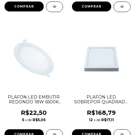
PLAFON LED EMBUTIR
PLAFON LED
REDONDO 18W 6500K
SOBREPOR QUADRADO
LYS TASCHIBRA
36W 3000K LYS
TASCHIBRA
R$22,50
R$168,79
5
x de
R$5,05
12
x de
R$17,11