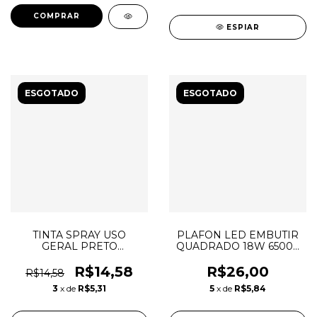
ESPIAR
ESGOTADO
ESGOTADO
TINTA SPRAY USO
PLAFON LED EMBUTIR
GERAL PRETO
QUADRADO 18W 6500K
BRILHANTE 300ML/130G
LUX TASCHIBRA
- PEG&UZE
R$14,58
R$26,00
R$14,58
3
x de
R$5,31
5
x de
R$5,84