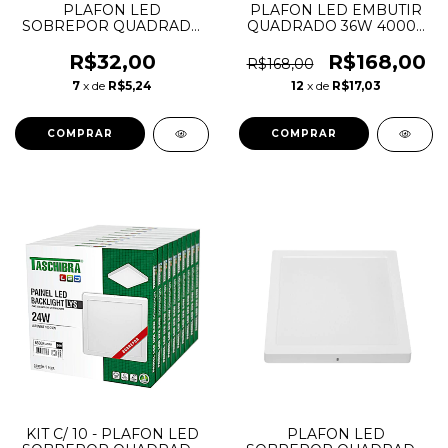
PLAFON LED
PLAFON LED EMBUTIR
SOBREPOR QUADRADO
QUADRADO 36W 4000K
24W 3000K TASCHIBRA
EMBULED
R$32,00
R$168,00
R$168,00
7
x de
R$5,24
12
x de
R$17,03
KIT C/ 10 - PLAFON LED
PLAFON LED