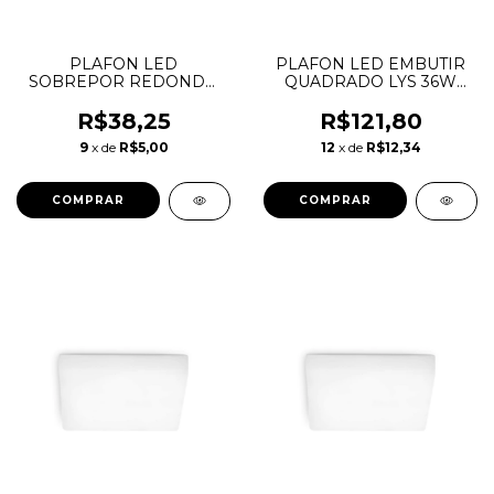
PLAFON LED
PLAFON LED EMBUTIR
SOBREPOR REDONDO
QUADRADO LYS 36W
24W 4000K LYS
6500K TASCHIBRA
TASCHIBRA
R$38,25
R$121,80
9
x de
R$5,00
12
x de
R$12,34