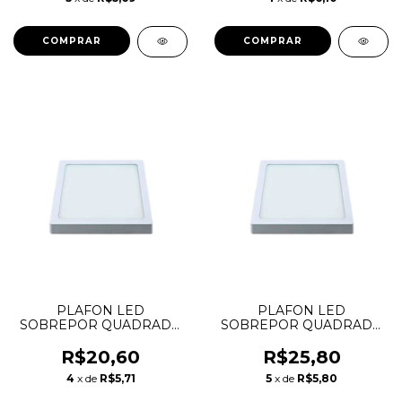
PLAFON LED
PLAFON LED
SOBREPOR QUADRADO
SOBREPOR QUADRADO
12W 6500K LYS
18W 3000K LYS
TASCHIBRA
TASCHIBRA
R$20,60
R$25,80
4
x de
R$5,71
5
x de
R$5,80