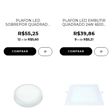
PLAFON LED
PLAFON LED EMBUTIR
SOBREPOR QUADRADO
QUADRADO 24W 6500K
PRETO 24W 6500K LYS
LUX TASCHIBRA
TASCHIBRA
R$55,25
R$39,86
12
x de
R$5,60
9
x de
R$5,21