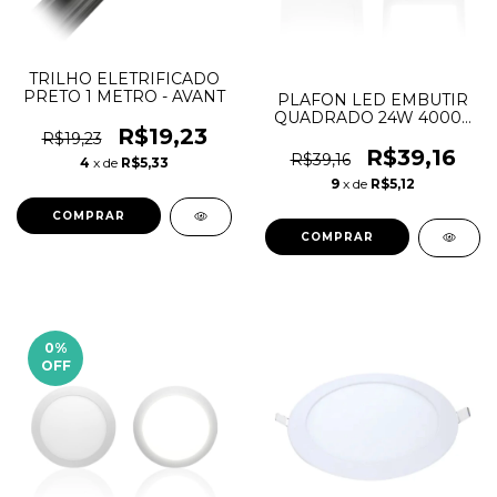
TRILHO ELETRIFICADO
PRETO 1 METRO - AVANT
PLAFON LED EMBUTIR
QUADRADO 24W 4000K
R$19,23
LUX TASCHIBRA
R$19,23
R$39,16
R$39,16
4
x de
R$5,33
9
x de
R$5,12
0
%
OFF