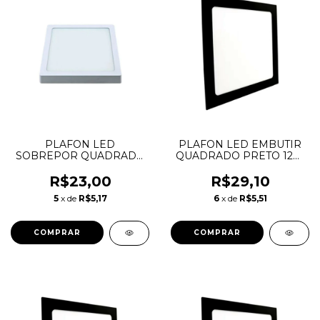
PLAFON LED
PLAFON LED EMBUTIR
SOBREPOR QUADRADO
QUADRADO PRETO 12W
12W 4000K LYS
3000K LYS TASCHIBRA
TASCHIBRA
R$23,00
R$29,10
5
x de
R$5,17
6
x de
R$5,51