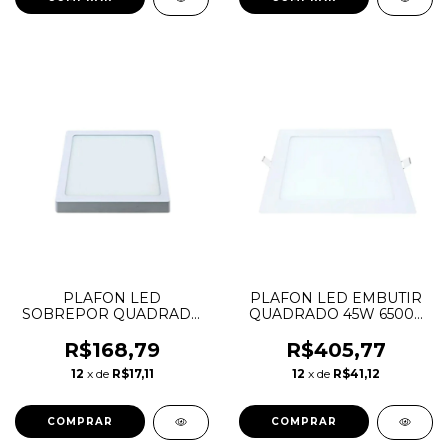
PLAFON LED
PLAFON LED EMBUTIR
SOBREPOR QUADRADO
QUADRADO 45W 6500K
36W 4000K LYS
PRO TASCHIBRA
TASCHIBRA
R$168,79
R$405,77
12
x de
R$17,11
12
x de
R$41,12