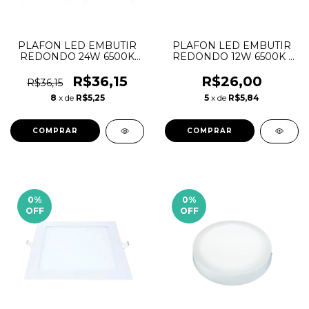
PLAFON LED EMBUTIR
PLAFON LED EMBUTIR
REDONDO 24W 6500K
REDONDO 12W 6500K -
LUX TASCHIBRA
AVANT
R$36,15
R$26,00
R$36,15
8
x de
R$5,25
5
x de
R$5,84
0
%
0
%
OFF
OFF