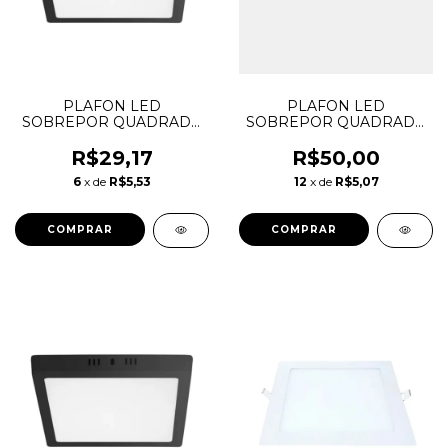
PLAFON LED
PLAFON LED
SOBREPOR QUADRADO
SOBREPOR QUADRADO
PRETO 18W 6500K LYS
PRETO 24W 4000K LYS
TASCHIBRA
TASCHIBRA
R$29,17
R$50,00
6
x de
R$5,53
12
x de
R$5,07