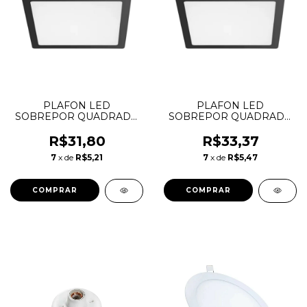
PLAFON LED
PLAFON LED
SOBREPOR QUADRADO
SOBREPOR QUADRADO
PRETO 12W 4000K LYS
PRETO 12W 6500K LYS
TASCHIBRA
TASCHIBRA
R$31,80
R$33,37
7
x de
R$5,21
7
x de
R$5,47