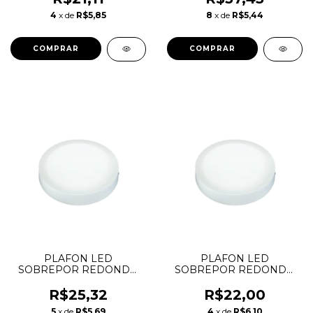
4
x de
R$5,85
8
x de
R$5,44
PLAFON LED
PLAFON LED
SOBREPOR REDONDO
SOBREPOR REDONDO
18W 6500K LYS
12W 6500K LYS
TASCHIBRA
TASCHIBRA
R$25,32
R$22,00
5
x de
R$5,69
4
x de
R$6,10