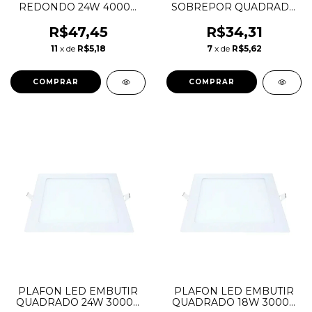
REDONDO 24W 4000K
SOBREPOR QUADRADO
LUX TASCHIBRA
18W 6500K LYS
TASCHIBRA
R$47,45
R$34,31
11
x de
R$5,18
7
x de
R$5,62
PLAFON LED EMBUTIR
PLAFON LED EMBUTIR
QUADRADO 24W 3000K
QUADRADO 18W 3000K