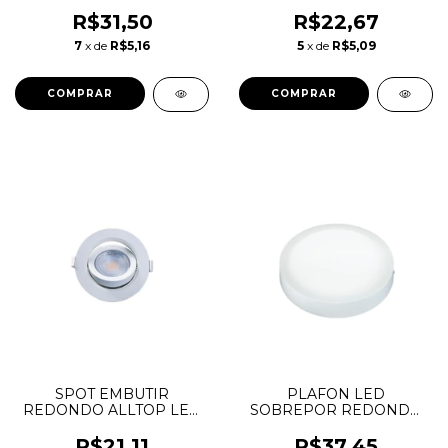
LYS TASCHIBRA
LYS TASCHIBRA
R$31,50
R$22,67
7
x de
R$5,16
5
x de
R$5,09
SPOT EMBUTIR
PLAFON LED
REDONDO ALLTOP LED
SOBREPOR REDONDO
PAR20 7W 3000K -
24W 6500K LYS
TASCHIBRA
TASCHIBRA
R$21,11
R$37,45