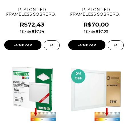
PLAFON LED
PLAFON LED
FRAMELESS SOBREPOR
FRAMELESS SOBREPOR
QUADRADO 32W 6500K
QUADRADO 32W 4000K
TASCHIBRA
TASCHIBRA
R$72,43
R$70,00
12
x de
R$7,34
12
x de
R$7,09
0
%
OFF