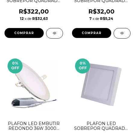
SOBREPOR QUADRADO
SOBREPOR QUADRADO
24W 6500K TASCHIBRA
24W 6500K TASCHIBRA
R$322,00
R$32,00
12
x de
R$32,63
7
x de
R$5,24
0
%
0
%
OFF
OFF
PLAFON LED EMBUTIR
PLAFON LED
REDONDO 36W 3000K
SOBREPOR QUADRADO
LYZ
36W 3000W RILUCCI