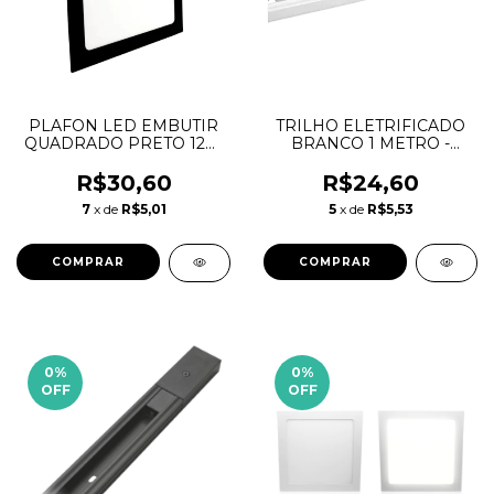
PLAFON LED EMBUTIR
TRILHO ELETRIFICADO
QUADRADO PRETO 12W
BRANCO 1 METRO -
6500K LUMANTI
AVANT
R$30,60
R$24,60
7
x de
R$5,01
5
x de
R$5,53
0
%
0
%
OFF
OFF