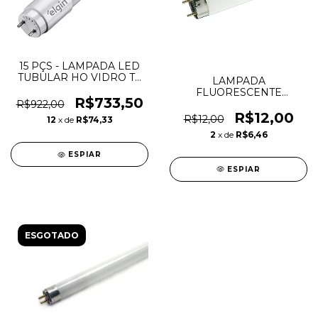
15 PÇS - LAMPADA LED
TUBULAR HO VIDRO T8
LAMPADA
2,40CM 40W 6500K -
FLUORESCENTE
ELGIN
R$733,50
TUBOLAR 16W T8
R$922,00
CONFORT SYLVANIA
R$12,00
R$12,00
12
x de
R$74,33
4000K
2
x de
R$6,46
ESPIAR
ESPIAR
ESGOTADO