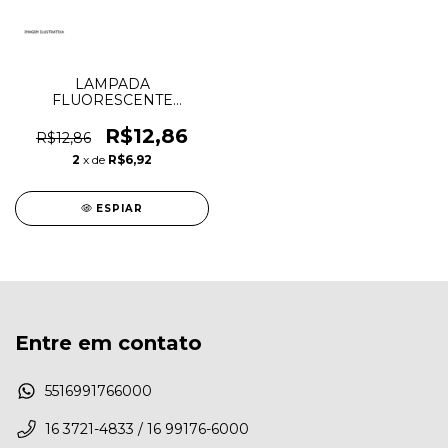
LAMPADA
FLUORESCENTE
TUBOLAR 8W T5
OUROLUX
R$12,86
R$12,86
2
x de
R$6,92
ESPIAR
Entre em contato
5516991766000
16 3721-4833 / 16 99176-6000