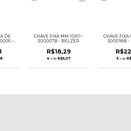
A DE
CHAVE FIXA MM 10X11 -
CHAVE FIXA 
0005 -
300007B - BELZER
300018B -
1
R$18,29
R$22
48
4
x de
R$5,07
5
x de
R$