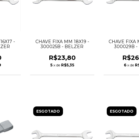
6X17 -
CHAVE FIXA MM 18X19 -
CHAVE FIXA 
LZER
300025B - BELZER
300029B -
0
R$23,80
R$26
9
5
x de
R$5,35
6
x de
R
ESGOTADO
ESGOTADO