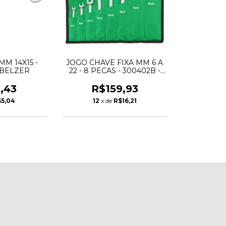
MM 14X15 -
JOGO CHAVE FIXA MM 6 A
 BELZER
22 - 8 PECAS - 300402B -
BELZER
,43
R$159,93
5,04
12
x de
R$16,21