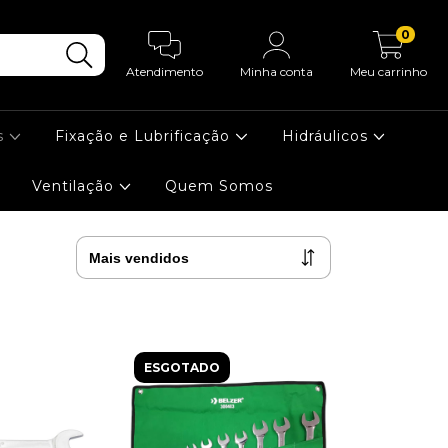
0
Atendimento
Minha conta
Meu carrinho
s
Fixação e Lubrificação
Hidráulicos
Ventilação
Quem Somos
ESGOTADO