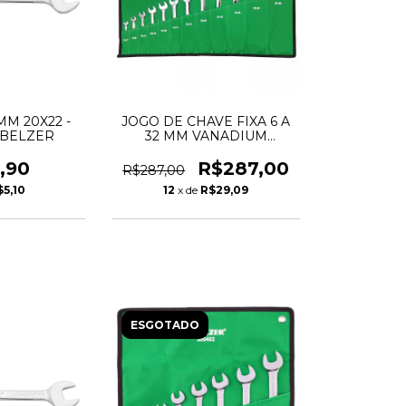
MM 20X22 -
JOGO DE CHAVE FIXA 6 A
 BELZER
32 MM VANADIUM
300403B - BELZER
,90
R$287,00
R$287,00
$5,10
12
x de
R$29,09
ESGOTADO