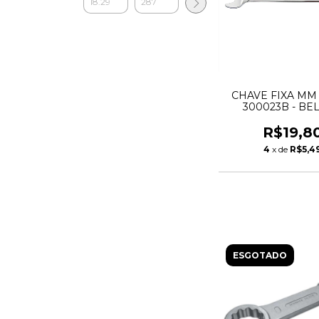
CHAVE FIXA MM 1
300023B - BE
R$19,8
4
x de
R$5,4
ESGOTADO