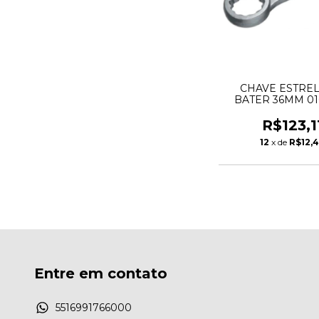
CHAVE ESTREL
BATER 36MM 01
GEDORE
R$123,1
12
x de
R$12,
Entre em contato
5516991766000