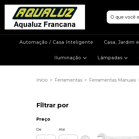
Automação / Casa Inteligente
Casa, Jardim 
Iluminação
Lâmpadas
Início
>
Ferramentas
>
Ferramentas Manuais
Filtrar por
Preço
De
Até