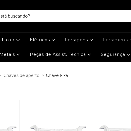
e Lazer
Elétricos
Ferragens
Ferramenta
Metais
Peças de Assist. Técnica
Segurança
>
Chaves de aperto
>
Chave Fixa