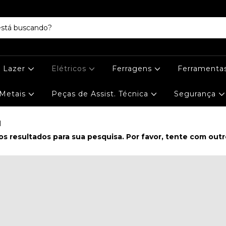
e Lazer
Elétricos
Ferragens
Ferramenta
Metais
Peças de Assist. Técnica
Segurança
I
s resultados para sua pesquisa. Por favor, tente com outros