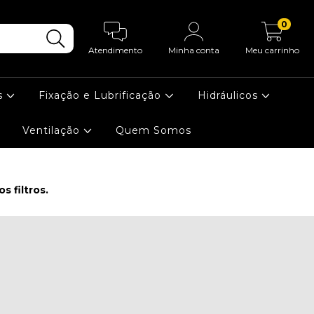
0
Atendimento
Minha conta
Meu carrinho
s
Fixação e Lubrificação
Hidráulicos
Ventilação
Quem Somos
 filtros.