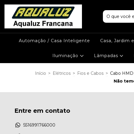
Automação / Casa Inteligente
Casa, Jardim 
Iluminação
Lâmpadas
Início
>
Elétricos
>
Fios e Cabos
>
Cabo HMD
Não temo
Entre em contato
5516991766000