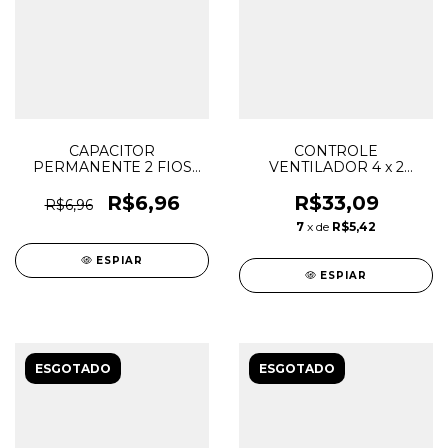
CAPACITOR
CONTROLE
PERMANENTE 2 FIOS
VENTILADOR 4 x 2
8,5uF 250V - IPC
OSCILANTE ROTATIVO
BIVOLT TRIO
R$6,96
R$33,09
R$6,96
7
x de
R$5,42
ESPIAR
ESPIAR
ESGOTADO
ESGOTADO