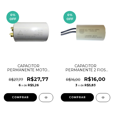
0
%
0
%
OFF
OFF
CAPACITOR
CAPACITOR
PERMANENTE MOTOR
PERMANENTE 2 FIOS
FAST-ON 35UF 400V
5uF 400V WEG
VENTILADOR
R$27,77
R$16,00
R$27,77
R$16,00
6
x de
R$5,26
3
x de
R$5,83