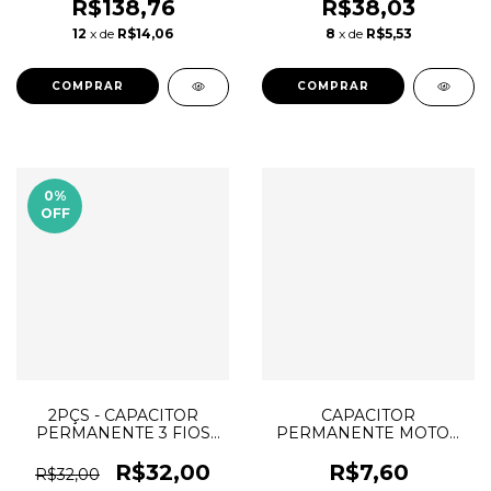
LAMPADAS
R$138,76
R$38,03
12
x de
R$14,06
8
x de
R$5,53
0
%
OFF
2PÇS - CAPACITOR
CAPACITOR
PERMANENTE 3 FIOS
PERMANENTE MOTOR
3,0+4,5uF 250V
2,0uF 400V LORENSID -
VENTILADOR
VENTILADOR
R$32,00
R$7,60
R$32,00