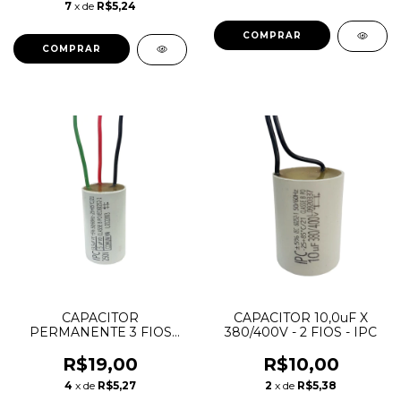
7
x de
R$5,24
CAPACITOR
CAPACITOR 10,0uF X
PERMANENTE 3 FIOS
380/400V - 2 FIOS - IPC
3,5+5,0uF 250V PARA
VENTILADOR
R$19,00
R$10,00
4
x de
R$5,27
2
x de
R$5,38