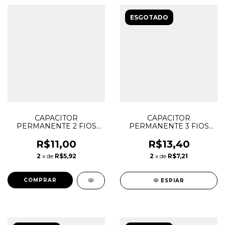
ESGOTADO
CAPACITOR
CAPACITOR
PERMANENTE 2 FIOS
PERMANENTE 3 FIOS
8,5uF 250V CBB60 P/
7uF+3uF 250V
VENTILADOR
P/VENTILADOR
R$11,00
R$13,40
2
x de
R$5,92
2
x de
R$7,21
ESPIAR