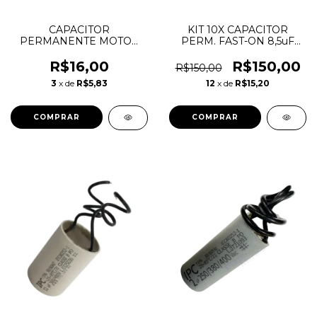
CAPACITOR
KIT 10X CAPACITOR
PERMANENTE MOTOR
PERM. FAST-ON 8,5uF
4,0uF 400V LORENSID -
400V LORENSID
VENTILADOR
VENTILAD
R$16,00
R$150,00
R$150,00
3
x de
R$5,83
12
x de
R$15,20