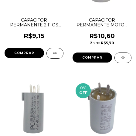
CAPACITOR
CAPACITOR
PERMANENTE 2 FIOS
PERMANENTE MOTOR
3,5uF 440VAC - IPC
9,0uF 250V LORENSID -
VENTILADOR
R$9,15
R$10,60
2
x de
R$5,70
0
%
OFF