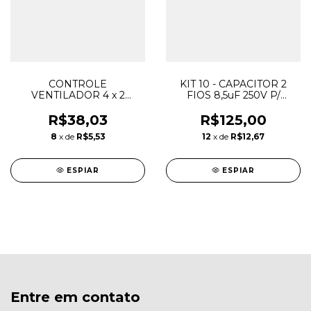
CONTROLE
KIT 10 - CAPACITOR 2
VENTILADOR 4 x 2
FIOS 8,5uF 250V P/
ROTATIVO C/ TOMADA
VENTILADOR
2P+T 10A
R$38,03
R$125,00
8
x de
R$5,53
12
x de
R$12,67
ESPIAR
ESPIAR
Entre em contato