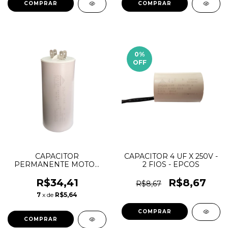
0
%
OFF
CAPACITOR
CAPACITOR 4 UF X 250V -
PERMANENTE MOTOR
2 FIOS - EPCOS
FAST-ON 50UF 400V
R$34,41
R$8,67
R$8,67
7
x de
R$5,64