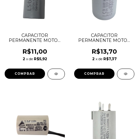
CAPACITOR
CAPACITOR
PERMANENTE MOTOR
PERMANENTE MOTOR
FAST-ON 6uF 400V
FAST-ON 8,5uF 400V
LORENSID -
LORENSID -
R$11,00
R$13,70
VENTILADOR
VENTILADOR
2
x de
R$5,92
2
x de
R$7,37