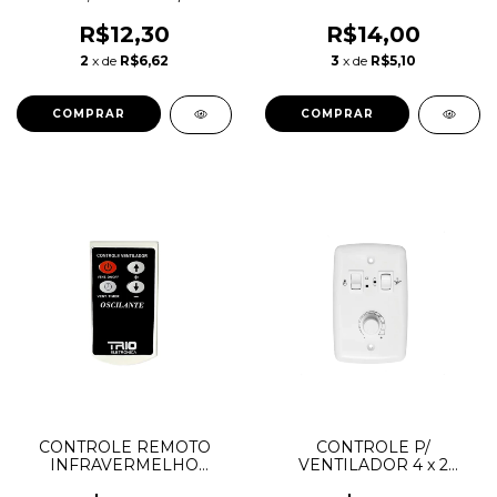
VENTILADOR - IPC
3,0+7,0uF 250V PARA
VENTILADOR
R$12,30
R$14,00
2
x de
R$6,62
3
x de
R$5,10
CONTROLE REMOTO
CONTROLE P/
INFRAVERMELHO
VENTILADOR 4 x 2
OSCILANTE TRIO
ROTATIVO P/ 1