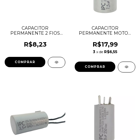
CAPACITOR
CAPACITOR
PERMANENTE 2 FIOS
PERMANENTE MOTOR
3,5uF X 250V - EPCOS
7,5uF 400V LORENSID -
VENTILADOR
R$8,23
R$17,99
3
x de
R$6,55