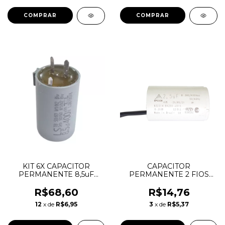
KIT 6X CAPACITOR
CAPACITOR
PERMANENTE 8,5uF
PERMANENTE 2 FIOS
400V LORENSID
2,5uF 400Vac
VENTILADOR
R$68,60
R$14,76
12
x de
R$6,95
3
x de
R$5,37