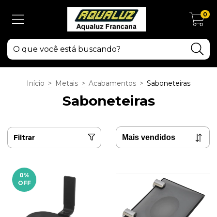
0
Início
>
Metais
>
Acabamentos
>
Saboneteiras
Saboneteiras
Filtrar
0
%
OFF