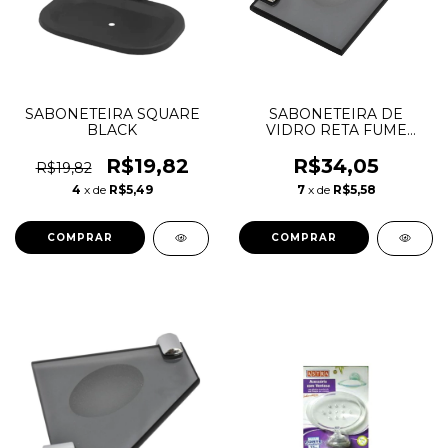
SABONETEIRA SQUARE
SABONETEIRA DE
BLACK
VIDRO RETA FUME
VILDREX
R$19,82
R$34,05
R$19,82
4
x de
R$5,49
7
x de
R$5,58