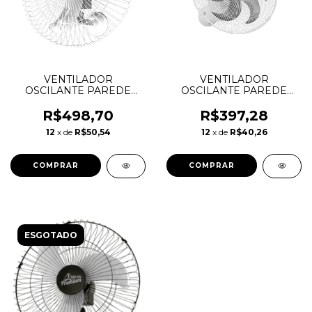
VENTILADOR
VENTILADOR
OSCILANTE PAREDE
OSCILANTE PAREDE
60CM PREMIUM BIVOLT
DELTA FREE 40 CM BI-
BRANCO
VOLT BRANCO
R$498,70
R$397,28
12
x de
R$50,54
12
x de
R$40,26
ESGOTADO